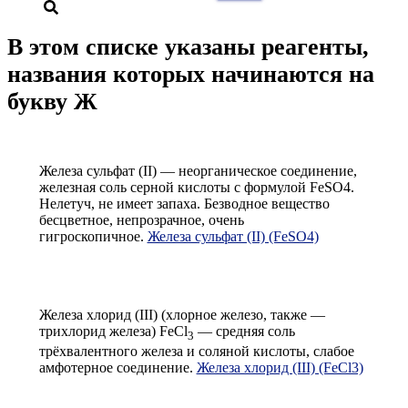
В этом списке указаны реагенты,
названия которых начинаются на
букву Ж
Железа сульфат (II) — неорганическое соединение,
железная соль серной кислоты с формулой FeSO4.
Нелетуч, не имеет запаха. Безводное вещество
бесцветное, непрозрачное, очень
гигроскопичное.
Железа сульфат (II) (FeSO4)
Железа хлорид (III) (хлорное железо, также —
трихлорид железа) FeCl
— средняя соль
3
трёхвалентного железа и соляной кислоты, слабое
амфотерное соединение.
Железа хлорид (III) (FeCl3)