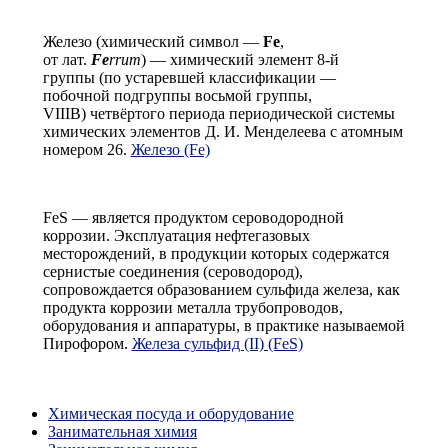
Железо (химический символ —
Fe
,
от лат.
Fe
rrum
) — химический элемент 8-й
группы (по устаревшей классификации —
побочной подгруппы восьмой группы,
VIIIB) четвёртого периода периодической системы
химических элементов Д. И. Менделеева с атомным
номером 26.
Железо (Fe)
FeS — является продуктом сероводородной
коррозии. Эксплуатация нефтегазовых
месторождений, в продукции которых содержатся
сернистые соединения (сероводород),
сопровождается образованием сульфида железа, как
продукта коррозии металла трубопроводов,
оборудования и аппаратуры, в практике называемой
Пирофором.
Железа сульфид (II) (FeS)
Химическая посуда и оборудование
Занимательная химия