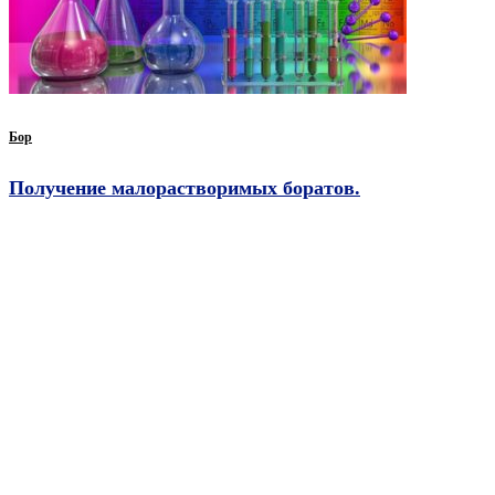
Бор
Получение малорастворимых боратов.
Реагенты: тетраборат натрия (Na2B4O7), нитрат серебра (AgNO3),
сульфат меди (II) (CuSO4) Методика проведения эксперимента: в две
пробирки помещаем 1-2 мл насыщенного раствора тетрабората натрия
и добавляем в первую пробирку 1-2 мл раствора нитрата серебра, во
Читать дальше…