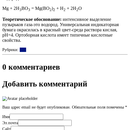
Mg + 2H
BO
= Mg(BO
)
+ H
+ 2H
O
3
3
2
2
2
2
Теоретическое обоснование:
интенсивное выделение
пузырьков газа-это водород. Универсальная индикаторная
бумага окрасилась в красный цвет-среда раствора кислая,
pH=4. Ортоборная кислота имеет типичные кислотные
свойства.
Рубрики:
Бор
0 комментариев
Добавить комментарий
Ваш адрес email не будет опубликован.
Обязательные поля помечены
*
Имя
Эл.почта
Сайт