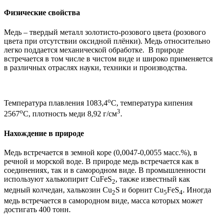
Физические свойства
Медь – твердый металл золотисто-розового цвета (розового
цвета при отсутствии оксидной плёнки). Медь относительно
легко поддается механической обработке. В природе
встречается в том числе в чистом виде и широко применяется
в различных отраслях науки, техники и производства.
о
Температура плавления 1083,4
С, температура кипения
о
3
2567
С, плотность меди 8,92 г/см
.
Нахождение в природе
Медь
встречается в земной коре (0,0047-0,0055 масс.%), в
речной и морской воде. В природе медь встречается как в
соединениях, так и в самородном виде. В промышленности
используют халькопирит CuFeS
, также известный как
2
медный колчедан, халькозин Cu
S и борнит Cu
FeS
. Иногда
2
5
4
медь встречается в самородном виде, масса которых может
достигать 400 тонн.