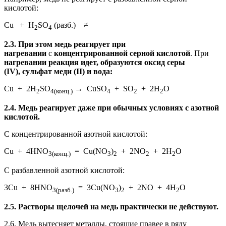
кислотой:
Cu + H
SO
(разб.) ≠
2
4
2.3.
При этом медь реагирует при
нагревании
с
концентрированной серной кислотой
. При
нагревании реакция идет, образуются оксид серы
(IV), сульфат меди (II) и вода:
Cu + 2H
SO
→ CuSO
+ SO
+ 2H
O
2
4(конц.)
4
2
2
2.4. Медь реагирует даже при обычных условиях с азотной
кислотой.
С концентрированной азотной кислотой:
Cu + 4HNO
= Cu(NO
)
+ 2NO
+ 2H
O
3(конц.)
3
2
2
2
С разбавленной азотной кислотой:
3Cu + 8HNO
= 3Cu(NO
)
+ 2NO + 4H
O
3(разб.)
3
2
2
2.5. Растворы щелочей на медь практически не действуют.
2.6. Медь вытесняет металлы, стоящие правее в ряду