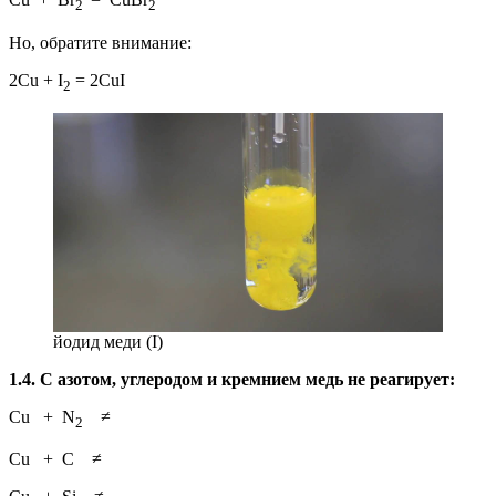
2
2
Но, обратите внимание:
2Cu + I
= 2CuI
2
йодид меди (I)
1.4. С азотом, углеродом и кремнием медь не реагирует:
Cu + N
≠
2
Cu + C ≠