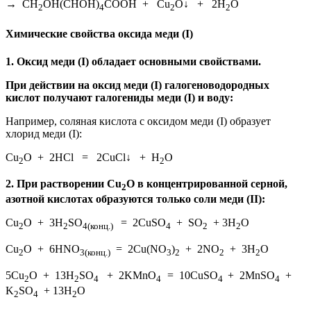
→ CH
ОН(CHOН)
СООН + Cu
O↓ + 2H
O
2
4
2
2
Химические свойства оксида меди (I)
1. Оксид меди (I) обладает основными свойствами.
При действии на оксид меди (I) галогеноводородных
кислот получают галогениды меди (I) и воду:
Например, соляная кислота с оксидом меди (I) образует
хлорид меди (I):
Cu
O + 2HCl = 2CuCl↓ + H
O
2
2
2.
При растворении Cu
O в концентрированной серной,
2
азотной кислотах образуются только соли меди (II):
Cu
O + 3H
SO
= 2CuSO
+ SO
+ 3H
O
2
2
4(конц.)
4
2
2
Cu
O + 6HNO
= 2Cu(NO
)
+ 2NO
+ 3H
O
2
3(конц.)
3
2
2
2
5Cu
O + 13H
SO
+ 2KMnO
= 10CuSO
+ 2MnSO
+
2
2
4
4
4
4
K
SO
+ 13H
O
2
4
2