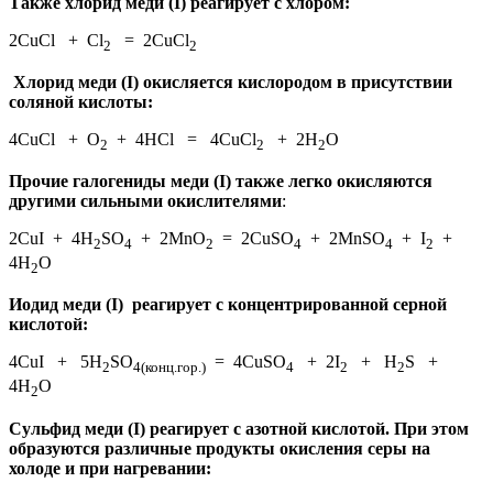
Также хлорид меди (I) реагирует с хлором:
2CuCl + Cl
= 2CuCl
2
2
Хлорид меди (I) окисляется кислородом в присутствии
соляной кислоты:
4CuCl + O
+ 4HCl = 4CuCl
+ 2H
O
2
2
2
Прочие галогениды меди (I) также легко окисляются
другими сильными окислителями
:
2CuI + 4H
SO
+ 2MnO
= 2CuSO
+ 2MnSO
+ I
+
2
4
2
4
4
2
4H
O
2
Иодид меди (I) реагирует с концентрированной серной
кислотой:
4CuI + 5H
SO
= 4CuSO
+ 2I
+ H
S +
2
4(конц.гор.)
4
2
2
4H
O
2
Сульфид меди (I) реагирует с азотной кислотой. При этом
образуются различные продукты окисления серы на
холоде и при нагревании: