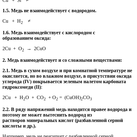
Cu + Si ≠
1.5. Медь не взаимодействует с водородом.
Cu + H
≠
2
1.6. Медь взаимодействует с кислородом с
образованием оксида:
2Cu + O
→ 2CuO
2
2. Медь взаимодействует и со сложными веществами:
2.1. Медь в сухом воздухе и при комнатной температуре не
окисляется, но во влажном воздухе, в присутствии оксида
углерода (IV) покрывается зеленым налетом карбоната
гидроксомеди (II)
:
2Cu + H
O + CO
+ O
= (CuOH)
CO
2
2
2
2
3
2.2. В ряду напряжений медь находится правее водорода и
поэтому не может вытеснить водород из
растворов минеральных кислот (разбавленной серной
кислоты и др.).
Например, медь не реагирует с разбавленной серной