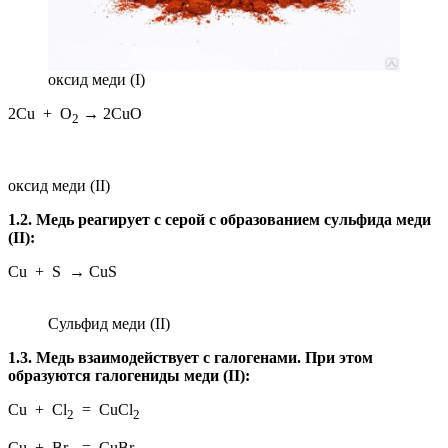
оксид меди (I)
2Cu + О
→ 2CuО
2
оксид меди (II)
1.2. Медь реагирует с серой с образованием сульфида меди
(II):
Cu + S → CuS
Сульфид меди (II)
1.3. Медь взаимодействует с галогенами. При этом
образуются галогениды меди (II):
Cu + Cl
= CuCl
2
2
Сu + Br
= CuBr