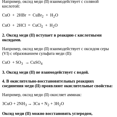
Например, оксид меди (II) взаимодействует с соляной
кислотой:
СuO + 2HBr = CuBr
+ H
O
2
2
CuO + 2HCl = CuCl
+ H
O
2
2
2.
Оксид меди (II) вступает в реакцию с кислотными
оксидами.
Например, оксид меди (II) взаимодействует с оксидом серы
(VI) с образованием сульфата меди (II):
CuO + SO
→ CuSO
3
4
3.
Оксид меди (II) не взаимодействует с водой.
4.
В окислительно-восстановительных реакциях
соединения меди (II) проявляют окислительные свойства:
Например, оксид меди (II) окисляет аммиак:
3CuO + 2NH
→ 3Cu + N
+ 3H
O
3
2
2
Оксид меди (II) можно восстановить углеродом,