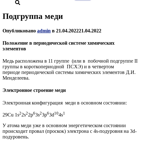
Подгруппа меди
Опубликовано
admin
в
21.04.2022
21.04.2022
Положение в периодической системе химических
элементов
Медь расположена в 11 группе (или в побочной подгруппе II
группы в короткопериодной ПСХЭ) и в четвертом
периоде периодической системы химических элементов Д.И.
Менделеева.
Электронное строение меди
Электронная конфигурация меди
в основном состоянии:
2
2
6
2
6
10
1
29Cu 1s
2s
2p
3s
3p
3d
4s
У атома меди уже в основном энергетическом состоянии
происходит провал (проскок) электрона с 4s-подуровня на 3d-
подуровень.