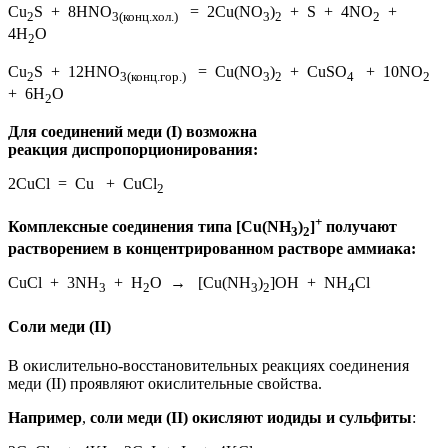
Cu
S + 8HNO
= 2Cu(NO
)
+ S + 4NO
+
2
3(конц.хол.)
3
2
2
4H
O
2
Cu
S + 12HNO
= Cu(NO
)
+ CuSO
+ 10NO
2
3(конц.гор.)
3
2
4
2
+ 6H
O
2
Для соединений меди (I) возможна
реакция диспропорционирования:
2CuCl = Cu + CuCl
2
+
Комплексные соединения типа [Cu(NH
)
]
получают
3
2
растворением в концентрированном растворе аммиака:
CuCl + 3NH
+ H
O → [Cu(NH
)
]OH + NH
Cl
3
2
3
2
4
Соли меди (II)
В окислительно-восстановительных реакциях соединения
меди (II) проявляют окислительные свойства.
Например
,
соли меди (II) окисляют
иодиды и сульфиты
: