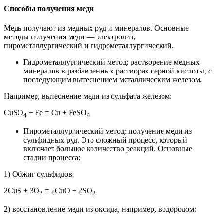
Способы получения меди
Медь получают из медных руд и минералов. Основные
методы получения меди — электролиз,
пирометаллургический и гидрометаллургический.
Гидрометаллургический метод: растворение медных
минералов в разбавленных растворах серной кислоты, с
последующим вытеснением металлическим железом.
Например, вытеснение меди из сульфата железом:
CuSO
+ Fe = Cu + FeSO
4
4
Пирометаллургический метод: получение меди из
сульфидных руд. Это сложный процесс, который
включает большое количество реакций. Основные
стадии процесса:
1) Обжиг сульфидов:
2CuS + 3O
= 2CuO + 2SO
2
2
2) восстановление меди из оксида, например, водородом: