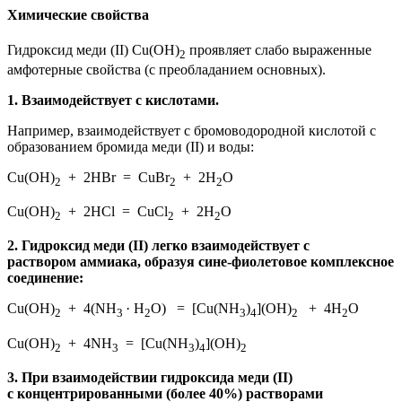
Химические свойства
Гидроксид меди (II) Сu(OН)
проявляет слабо выраженные
2
амфотерные свойства (с преобладанием основных).
1.
Взаимодействует с кислотами.
Например, взаимодействует с бромоводородной кислотой с
образованием бромида меди (II) и воды:
Сu(OН)
+ 2HBr = CuBr
+ 2H
O
2
2
2
Cu(OН)
+ 2HCl = CuCl
+ 2H
O
2
2
2
2.
Гидроксид меди (II) легко взаимодействует с
раствором аммиака, образуя сине-фиолетовое комплексное
соединение:
Сu(OH)
+ 4(NH
· H
O) = [Cu(NH
)
](OH)
+ 4H
O
2
3
2
3
4
2
2
Cu(OH)
+ 4NH
= [Cu(NH
)
](OH)
2
3
3
4
2
3.
При взаимодействии гидроксида меди (II)
с концентрированными (более 40%) растворами