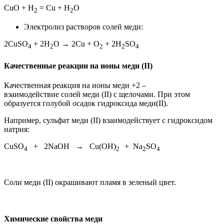
CuO + H
= Cu + H
O
2
2
Электролиз растворов солей меди:
2CuSO
+ 2H
O → 2Cu + O
+ 2H
SO
4
2
2
2
4
Качественные реакции на ионы меди (II)
Качественная реакция на ионы меди +2 –
взаимодействие солей меди (II) с щелочами. При этом
образуется голубой осадок гидроксида меди(II).
Например, сульфат меди (II) взаимодействует с гидроксидом
натрия:
CuSO
+ 2NaOH → Cu(OH)
+ Na
SO
4
2
2
4
Соли меди (II) окрашивают пламя в зеленый цвет.
Химические свойства меди