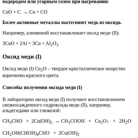
водородом или угарным газом при нагревании:
СuO + C → Cu + CO
Более активные металлы вытесняют медь из оксида.
Например, алюминий восстанавливает оксид меди (II):
3CuO + 2Al = 3Cu + Al
O
2
3
Оксид меди (I)
Оксид меди (I) Cu
O – твердое кристаллическое вещество
2
коричнево-красного цвета.
Способы получения оксида меди (I)
В лаборатории оксид меди (I) получают восстановлением
свежеосажденного гидроксида меди (II), например,
альдегидами или глюкозой:
CH
CHO + 2Cu(OH)
→ CH
COOH + Cu
O↓ + 2H
O
3
2
3
2
2
CH
ОН(CHOН)
СНО + 2Cu(OH)
2
4
2