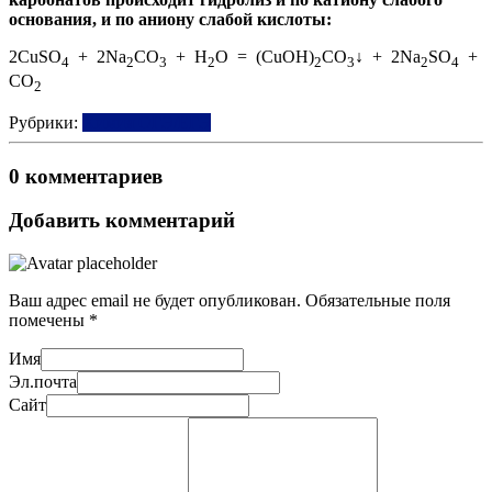
основания, и по аниону слабой кислоты:
2CuSO
+ 2Na
CO
+ H
O = (CuOH)
CO
↓ + 2Na
SO
+
4
2
3
2
2
3
2
4
CO
2
Рубрики:
Химия ОГЭ/ЕГЭ
0 комментариев
Добавить комментарий
Ваш адрес email не будет опубликован.
Обязательные поля
помечены
*
Имя
Эл.почта
Сайт