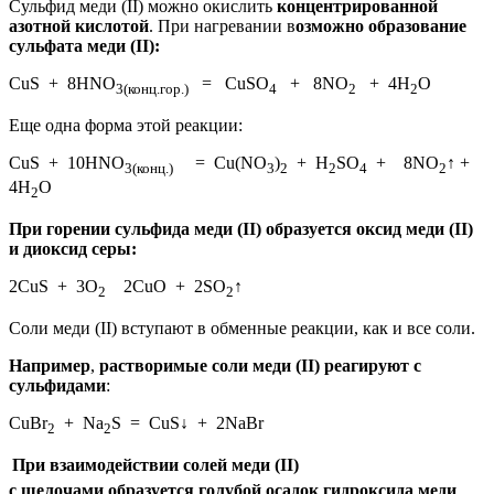
Сульфид меди (II) можно окислить
концентрированной
азотной кислотой
. При нагревании в
озможно образование
сульфата меди (II):
CuS + 8HNO
= CuSO
+ 8NO
+ 4H
O
3(конц.гор.)
4
2
2
Еще одна форма этой реакции:
CuS + 10HNO
= Cu(NO
)
+ H
SO
+ 8NO
↑ +
3(конц.)
3
2
2
4
2
4H
O
2
При горении сульфида меди (II) образуется оксид меди (II)
и диоксид серы:
2CuS + 3O
2CuO + 2SO
↑
2
2
Соли меди (II) вступают в обменные реакции, как и все соли.
Например
,
растворимые соли меди (II) реагируют с
сульфидами
:
CuBr
+ Na
S = CuS↓ + 2NaBr
2
2
При взаимодействии солей меди (II)
с щелочами образуется голубой осадок гидроксида меди