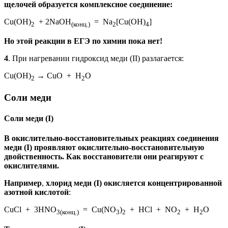
щелочей образуется комплексное соединение:
Cu(OH)
+ 2NaOH
= Na
[Cu(OH)
]
2
(конц.)
2
4
Но этой реакции в ЕГЭ по химии пока нет!
4
. При нагревании гидроксид меди (II) разлагается:
Сu(OH)
→ CuO + H
O
2
2
Соли меди
Соли меди (I)
В окислительно-восстановительных реакциях соединения
меди (I) проявляют окислительно-восстановительную
двойственность. Как восстановители они реагируют с
окислителями.
Например
,
хлорид меди (I) окисляется
концентрированной
азотной кислотой
:
CuCl + 3HNO
= Cu(NO
)
+ HCl + NO
+ H
O
3(конц.)
3
2
2
2