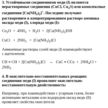
3. Устойчивыми соединениями меди (I) являются
нерастворимые соединения (CuCl, Cu
S) или комплексные
2
+
соединения [Cu(NH
)
]
. Последние получают
3
2
растворением в концентрированном растворе аммиака
оксида меди (I), хлорида меди (I):
Cu
O + 4NH
+ H
O = 2[Cu(NH
)
]OH
2
3
2
3
2
CuCl + 2NH
= [Cu(NH
)
]Cl
3
3
2
Аммиачные растворы солей меди (I) взаимодействуют
с ацетиленом:
СH ≡ CH + 2[Cu(NH
)
]Cl → СuC ≡ CCu + 2NH
Cl +
3
2
4
2NH
3
4. В окислительно-восстановительных реакциях
соединения меди (I) проявляют окислительно-
восстановительную двойственность:
Например, при взаимодействии с угарным газом, более
активными металлами или водородом оксид меди (II)
проявляет свойства окислителя: