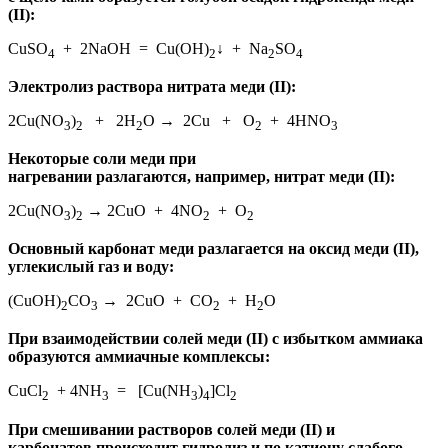
(II):
CuSO
+ 2NaOH = Cu(OH)
↓ + Na
SO
4
2
2
4
Электролиз раствора нитрата меди (II):
2Cu(NO
)
+ 2Н
О → 2Cu + O
+ 4HNO
3
2
2
2
3
Некоторые соли меди при
нагревании разлагаются, например, нитрат меди (II):
2Cu(NO
)
→ 2CuO + 4NO
+ O
3
2
2
2
Основный карбонат меди разлагается на оксид меди (II),
углекислый газ и воду:
(CuOH)
CO
→ 2CuO + CO
+ H
O
2
3
2
2
При взаимодействии солей меди (II) с избытком аммиака
образуются аммиачные комплексы:
CuCl
+ 4NH
= [Cu(NH
)
]Cl
2
3
3
4
2
При смешивании растворов солей меди (II) и
карбонатов происходит гидролиз и по катиону слабого