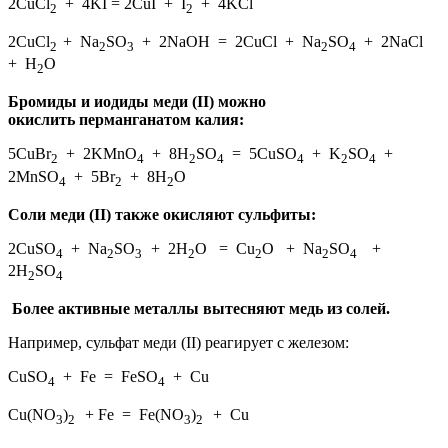
2CuCl
+ 4KI = 2CuI + I
+ 4KCl
2
2
2CuCl
+ Na
SO
+ 2NaOH = 2CuCl + Na
SO
+ 2NaCl
2
2
3
2
4
+ H
O
2
Бромиды и иодиды меди (II) можно
окислить перманганатом калия:
5CuBr
+ 2KMnO
+ 8H
SO
= 5CuSO
+ K
SO
+
2
4
2
4
4
2
4
2MnSO
+ 5Br
+ 8H
O
4
2
2
Соли меди (II) также окисляют сульфиты:
2CuSO
+ Na
SO
+ 2H
O = Cu
O + Na
SO
+
4
2
3
2
2
2
4
2H
SO
2
4
Более активные металлы вытесняют медь из солей.
Например, сульфат меди (II) реагирует с железом:
CuSO
+ Fe = FeSO
+ Cu
4
4
Cu(NO
)
+ Fe = Fe(NO
)
+ Cu
3
2
3
2