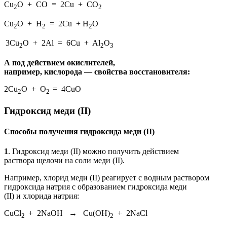
Cu
O + CO = 2Cu + CO
2
2
Cu
O + H
= 2Cu + H
O
2
2
2
3Cu
O + 2Al = 6Cu + Al
O
2
2
3
А под действием окислителей,
например, кислорода — свойства восстановителя:
2Cu
O + O
= 4CuO
2
2
Гидроксид меди (II)
Способы получения гидроксида меди (II)
1
. Гидроксид меди (II) можно получить действием
раствора щелочи на соли меди (II).
Например, хлорид меди (II) реагирует с водным раствором
гидроксида натрия с образованием гидроксида меди
(II) и хлорида натрия:
CuCl
+ 2NaOH → Cu(OH)
+ 2NaCl
2
2