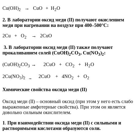
Cu(OH)
→ CuO
+ H
O
2
2
2.
В лаборатории оксид меди (II) получают окислением
меди при нагревании на воздухе при 400–500°С:
2Cu + O
→
2CuO
2
3. В лаборатории оксид меди (II) также получают
прокаливанием солей (CuOH)
CO
, Cu(NO
)
:
2
3
3
2
(CuOH)
CO
→
2CuO + CO
+ H
O
2
3
2
2
2Cu(NO
)
2CuO + 4NO
+ O
3
2
→
2
2
Химические свойства оксида меди (II)
Оксид меди (II) – основный оксид
(при этом у него есть слабо
выраженные амфотерные свойства). При этом он является
довольно сильным окислителем.
1
.
При взаимодействии оксида меди (II) с сильными и
растворимыми кислотами образуются соли.