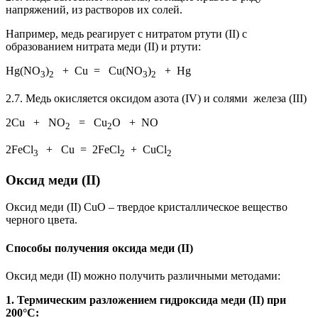
напряжений, из растворов их солей.
Например, медь реагирует с нитратом ртути (II) с
образованием нитрата меди (II) и ртути:
Hg(NO
)
+ Cu = Cu(NO
)
+ Hg
3
2
3
2
2.7. Медь окисляется оксидом азота (IV) и солями железа (III)
2Cu + NO
= Cu
O + NO
2
2
2FeCl
+ Cu = 2FeCl
+ CuCl
3
2
2
Оксид меди (II)
Оксид меди (II) CuO – твердое кристаллическое вещество
черного цвета.
Способы получения оксида меди (II)
Оксид меди (II) можно получить различными методами:
1. Термическим разложением гидроксида меди (II) при
200°С: