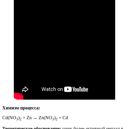
Химизм процесса:
Cd(NO
)
+ Zn → Zn(NO
)
+ Cd
3
2
3
2
Теоретическое обоснование:
цинк более активный металл в