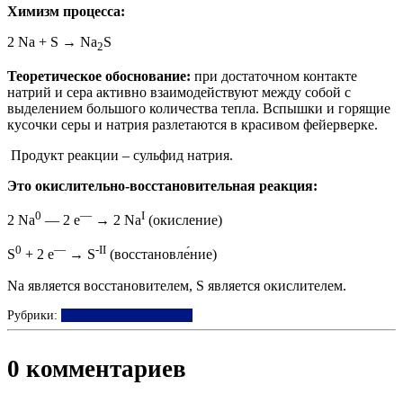
Химизм процесса:
2 Na + S → Na
S
2
Теоретическое обоснование:
при достаточном контакте
натрий и сера активно взаимодействуют между собой с
выделением большого количества тепла. Вспышки и горящие
кусочки серы и натрия разлетаются в красивом фейерверке.
Продукт реакции – сульфид натрия.
Это окислительно-восстановительная реакция:
0
—
I
2 Na
— 2 e
→ 2 Na
(окисление)
0
—
-II
S
+ 2 e
→ S
(восстановле́ние)
Na является восстановителем, S является окислителем.
Рубрики:
Сера
Щелочные металлы
0 комментариев