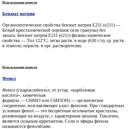
Использование веществ
Бензоат натрия
Органолептические свойства бензоат натрия Е211 (e211) —
Белый кристаллический порошок (или гранулы) без
запаха. Бензоат натрия Е211 (e211) физико-химические
свойства — Тпл 122°С; легко раств. в воде (630 г/л); ср. раств.
в этаноле; нераств. в орг. растворителях.
Использование веществ
Фенол
Фено́л (гидро́ксибензо́л, от устар. «карбо́ловая
кислота́», химическая
формула — C6H6O или C6H5OH) — органическое
соединение, возглавляющее класс фенолов. При стандартных
условиях фенол — это бесцветные игольчатые кристаллы,
розовеющие на воздухе, с характерным запахом. Токсичен,
является сильным ирритантом. Соли и эфиры фенола
называются феноля́тами.