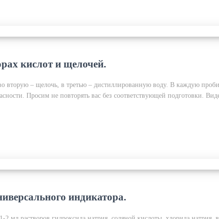
рах кислот и щелочей.
 во вторую – щелочь, в третью – дистиллированную воду. В каждую про
асности. Просим не повторять вас без соответствующей подготовки. Ви
ниверсального индикатора.
-2 мл растворов гидроксида натрия, соляной кислоты, хлорида натрия, 