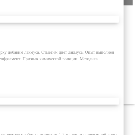
бирку добавим лакмуса. Отметим цвет лакмуса. Опыт выполнен
деофрагмент: Признак химической реакции: Методика
в четвертую пробирку поместим 1-2 мл дистиллированной воды.