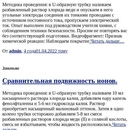
Методика проведения: в U-образную трубку наливаем
разбавленный раствор хлорида меди и опускаем в него
угольные электроды соединив их тонкими проводами с
источником постоянного тока, пропускаем электрический
ток. Опыт выполнен под руководством учителя химии, с
соблюдением техники безопасности. Просим не повторять вас
без соответствующей подготовки. Видеофрагмент: Признак
химической реакции: Наблюдаем покрытие
Читать дальше…
От
admin
,
4 года
01.04.2022
тому
Электролиз
Сравнительная подвижность ионов.
Методика проведения: в U-образную трубку наливаем 10 мл
насыщенного раствора хлорида калия, добавляем пару капель
фенолфталеина и 5-6 мл гидроксида калия. Раствор
приобретает насыщенный малиновый оттенок. Затем в одно
колено трубки осторожно добавляем 5-8 мл смеси
разбавленных растворов хлорида меди (II) и соляной кислоты,
смесь не взбалтываем, чтобы жидкость расположилась
Читать
дальше…