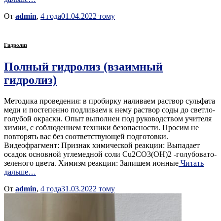
От
admin
,
4 года
01.04.2022
тому
Гидролиз
Полный гидролиз (взаимный
гидролиз)
Методика проведения: в пробирку наливаем раствор сульфата
меди и постепенно подливаем к нему раствор соды до светло-
голубой окраски. Опыт выполнен под руководством учителя
химии, с соблюдением техники безопасности. Просим не
повторять вас без соответствующей подготовки.
Видеофрагмент: Признак химической реакции: Выпадает
осадок основной углемедной соли Cu2CO3(OH)2 -голубовато-
зеленого цвета. Химизм реакции: Запишем ионные
Читать
дальше…
От
admin
,
4 года
31.03.2022
тому