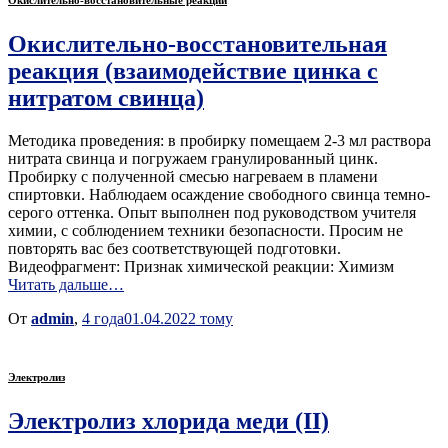
Окислительно-восстановительные реакции
Окислительно-восстановительная
реакция (взаимодействие цинка с
нитратом свинца)
Методика проведения: в пробирку помещаем 2-3 мл раствора
нитрата свинца и погружаем гранулированный цинк.
Пробирку с полученной смесью нагреваем в пламени
спиртовки. Наблюдаем осаждение свободного свинца темно-
серого оттенка. Опыт выполнен под руководством учителя
химии, с соблюдением техники безопасности. Просим не
повторять вас без соответствующей подготовки.
Видеофрагмент: Признак химической реакции: Химизм
Читать дальше…
От
admin
,
4 года
01.04.2022
тому
Электролиз
Электролиз хлорида меди (II)