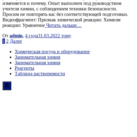
изменяется и почему. Опыт выполнен под руководством
учителя химии, с соблюдением техники безопасности.
Просим не повторять вас без соответствующей подготовки.
Видеофрагмент: Признак химической реакции: Химизм
реакции: Уравнение
Читать дальше…
От
admin
,
4 года
31.03.2022
тому
Пагинация
1
2
Далее
записей
Химическая посуда и оборудование
Занимательная химия
Занимательная химия
Реагенты
Таблица растворимости