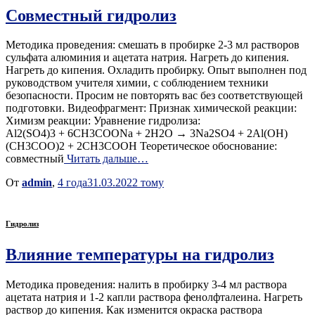
Совместный гидролиз
Методика проведения: смешать в пробирке 2-3 мл растворов
сульфата алюминия и ацетата натрия. Нагреть до кипения.
Нагреть до кипения. Охладить пробирку. Опыт выполнен под
руководством учителя химии, с соблюдением техники
безопасности. Просим не повторять вас без соответствующей
подготовки. Видеофрагмент: Признак химической реакции:
Химизм реакции: Уравнение гидролиза:
Al2(SO4)3 + 6CH3COONa + 2H2O → 3Na2SO4 + 2Al(OH)
(CH3COO)2 + 2CH3COOH Теоретическое обоснование:
совместный
Читать дальше…
От
admin
,
4 года
31.03.2022
тому
Гидролиз
Влияние температуры на гидролиз
Методика проведения: налить в пробирку 3-4 мл раствора
ацетата натрия и 1-2 капли раствора фенолфталеина. Нагреть
раствор до кипения. Как изменится окраска раствора