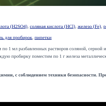
слота (H2SO4)
,
соляная кислота (HCl)
,
железо (Fe)
,
р
ль для пробирок
,
пипетки
 по 1 мл разбавленных растворов соляной, серной 
ждую пробирку поместим по 1 г железа металлическ
имии, с соблюдением техники безопасности. Про