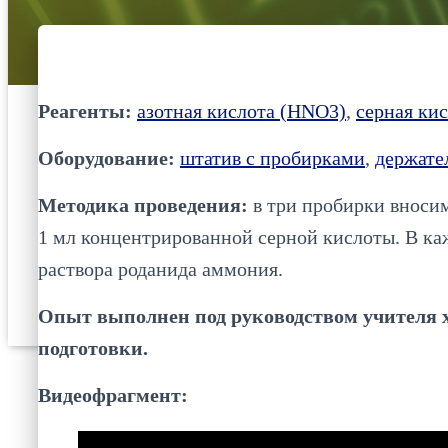
Реагенты:
азотная кислота (HNO3)
,
серная ки
Оборудование:
штатив с пробирками
,
держате
Методика проведения:
в три пробирки вносим
1 мл концентрированной серной кислоты. В ка
раствора роданида аммония.
Опыт выполнен под руководством учителя х
подготовки.
Видеофрагмент: