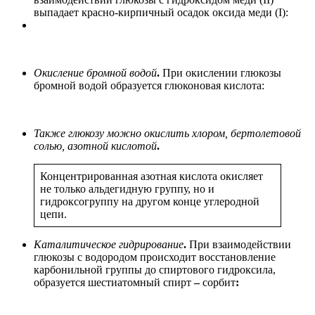
выпадает красно-кирпичный осадок оксида меди (I):
Окисление бромной водой
.
При окислении глюкозы
бромной водой образуется глюконовая кислота:
Также глюкозу можно окислить хлором, бертолетовой
солью, азотной кислотой
.
Концентрированная азотная кислота окисляет
не только альдегидную группу, но и
гидроксогруппу на другом конце углеродной
цепи.
Каталитическое гидрирование
.
При взаимодействии
глюкозы с водородом происходит восстановление
карбонильной группы до спиртового гидроксила,
образуется шестиатомный спирт
–
сорбит
: