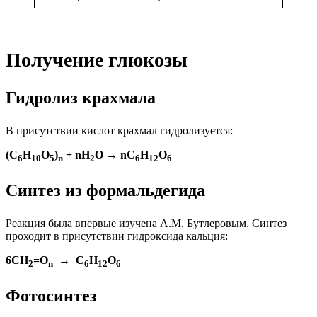
Получение глюкозы
Гидролиз крахмала
В присутствии кислот крахмал гидролизуется:
(C
H
O
)
+ nH
O → nC
H
O
6
10
5
n
2
6
12
6
Синтез из формальдегида
Реакция была впервые изучена А.М. Бутлеровым. Синтез
проходит в присутствии гидроксида кальция:
6CH
=O
→ C
H
O
2
n
6
12
6
Фотосинтез