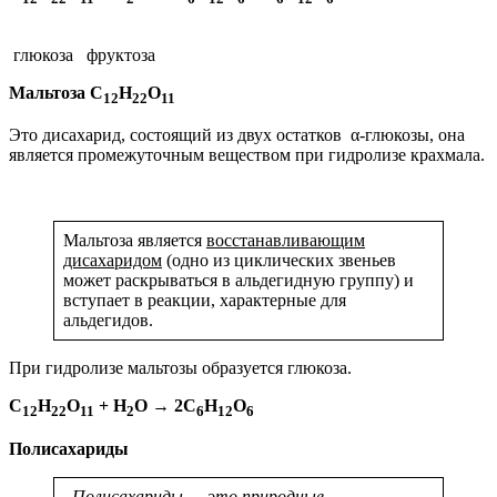
глюкоза фруктоза
Мальтоза C
H
O
12
22
11
Это дисахарид, состоящий из двух остатков α-глюкозы, она
является промежуточным веществом при гидролизе крахмала.
Мальтоза является
восстанавливающим
дисахаридом
(одно из циклических звеньев
может раскрываться в альдегидную группу) и
вступает в реакции, характерные для
альдегидов.
При гидролизе мальтозы образуется глюкоза.
C
H
O
+ H
O → 2C
H
O
12
22
11
2
6
12
6
Полисахариды
Полисахариды — это природные