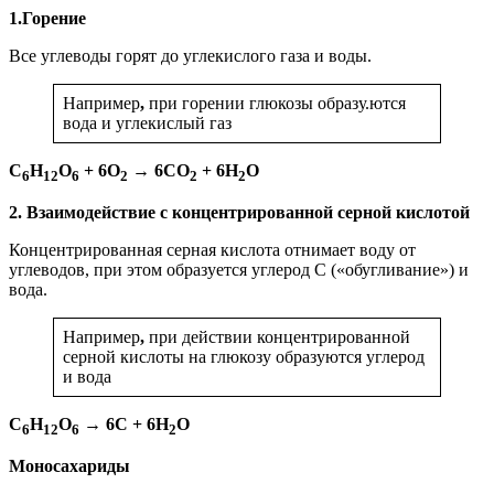
1.Горение
Все углеводы горят до углекислого газа и воды.
Например
,
при горении глюкозы образу.ются
вода и углекислый газ
C
H
O
+ 6O
→ 6CO
+ 6H
O
6
12
6
2
2
2
2. Взаимодействие с концентрированной серной кислотой
Концентрированная серная кислота отнимает воду от
углеводов, при этом образуется углерод С («обугливание») и
вода.
Например
,
при действии концентрированной
серной кислоты на глюкозу образуются углерод
и вода
C
H
O
→ 6C + 6H
O
6
12
6
2
Моносахариды