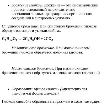
Брожение глюкозы
.
Брожение — это биохимический
процесс, основанный на окислительно-
восстановительных превращениях органических
соединений в анаэробных условиях.
Спиртовое брожение
.
При спиртовом брожении глюкозы
образуются спирт и углекислый газ:
C
H
O
→ 2C
H
OH + 2CO
6
12
6
2
5
2
Молочнокислое брожение
.
При молочнокислом
брожении глюкозы образуется молочная кислота:
Маслянокислое брожение
.
При маслянокислом
брожении глюкозы образуется масляная кислота (внезапно):
Образование эфиров глюкозы (характерно для
циклической формы глюкозы)
.
Глюкоза способна образовывать
простые и сложные эфиры
.