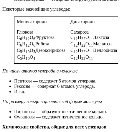
Некоторые важнейшие углеводы:
Моносахариды
Дисахариды
Поли
Глюкоза
Сахароза
С
Н
О
Фруктоза
С
Н
О
Лактоза
6
12
6
12
22
11
Целл
С
Н
О
Рибоза
С
Н
О
Мальтоза
6
12
6
12
22
11
(С
6
С
Н
О
Дезоксирибоза
С
Н
О
Целлобиоза
5
10
5
12
22
11
С
Н
О
С
Н
О
5
10
4
12
22
11
По числу атомов углерода в молекуле
Пентозы — содержат 5 атомов углерода.
Гексозы — содержат 6 атомов углерода.
И т.д.
По размеру кольца в циклической форме молекулы
Пиранозы — образуют шестичленное кольцо.
Фуранозы — содержат пятичленное кольцо.
Химические свойства, общие для всех углеводов