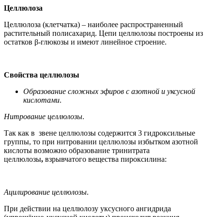
Целлюлоза
Целлюлоза (клетчатка) – наиболее распространенный
растительный полисахарид. Цепи целлюлозы построены из
остатков β-глюкозы и имеют линейное строение.
Свойства целлюлозы
Образование сложных эфиров с азотной и уксусной
кислотами
.
Нитрование целлюлозы
.
Так как в звене целлюлозы содержится 3 гидроксильные
группы, то при нитровании целлюлозы избытком азотной
кислоты возможно образование тринитрата
целлюлозы
,
взрывчатого вещества пироксилина:
Ацилирование целлюлозы
.
При действии на целлюлозу уксусного ангидрида