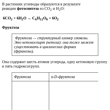
В растениях углеводы образуются в результате
реакции
фотосинтеза
из CO
и Н
О:
2
2
6CO
+ 6H
O → C
H
O
+ 6O
2
2
6
12
6
2
Фруктоза
Фруктоза — структурный изомер глюкозы.
Это кетоноспирт (кетоза): она тоже может
существовать в циклических формах
(фуранозы)
.
Она содержит шесть атомов углерода, одну кетоновую группу
и пять гидроксогрупп.
Фруктоза
α-D-фруктоза