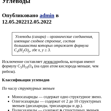
Углеводы
Опубликовано
admin
в
12.05.2022
12.05.2022
Углеводы (сахара) – органические соединения,
имеющие сходное строение, состав
большинства которых отражает формула
C
(H
O)
, где x, y ≥ 3.
x
2
y
Исключение составляет
дезокси
рибоза
,
которая имеют
формулу С
Н
O
(на один атом кислорода меньше, чем
5
10
4
рибоза).
Классификация углеводов
По числу структурных звеньев
Моносахариды — содержат одно структурное звено.
Олигосахариды — содержат от 2 до 10 структурных
звеньев (дисахариды, трисахариды и др.).
Полисахариды — содержат
n
структурных звеньев.