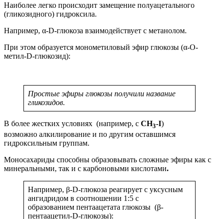
Наиболее легко происходит замещение полуацетального
(гликозидного) гидроксила.
Например, α-D-глюкоза взаимодействует с метанолом.
При этом образуется монометиловый эфир глюкозы (α-O-
метил-D-глюкозид):
Простые эфиры глюкозы получили название
гликозидов.
В более жестких условиях (например, с
CH
-I
)
3
возможно алкилирование и по другим оставшимся
гидроксильным группам.
Моносахариды способны образовывать сложные эфиры как с
минеральными, так и с карбоновыми кислотами
.
Например, β-D-глюкоза реагирует с уксусным
ангидридом в соотношении 1:5 с
образованием пентаацетата глюкозы (β-
пентаацетил-D-глюкозы):