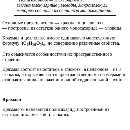
высокомолекулярные углеводы, макромолекулы
которых состоят из остатков моносахаридов.
Основные представители
—
крахмал и целлюлоза
—
построены из остатков одного моносахарида — глюкозы.
Крахмал и целлюлоза имеют одинаковую молекулярную
формулу:
(C
H
O
)
, но совершенно различные свойства.
6
10
5
n
Это объясняется особенностями их пространственного
строения.
Крахмал состоит из остатков α-глюкозы, а целлюлоза – из β-
глюкозы
,
которые являются пространственными изомерами и
отличаются лишь положением одной гидроксильной группы:
Крахмал
Крахмалом называется полисахарид, построенный из
остатков циклической α-глюкозы
.