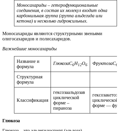
Моносахариды – гетерофункциональные
соединения, в состав их молекул входит одна
карбонильная группа (группа альдегида или
кетона) и несколько гидроксильных.
Моносахариды являются структурными звеньями
олигосахаридов и полисахаридов.
Важнейшие моносахариды
Название и
ГлюкозаC
H
O
ФруктозаC
H
O
6
12
6
6
12
6
формула
Структурная
формула
гексозаальдозав
гексозакетозав
циклической
Классификация
циклической
форме –
форме — фураноза
пираноза
Глюкоза
Глюкоза – это альдегидоспирт (альдоза).