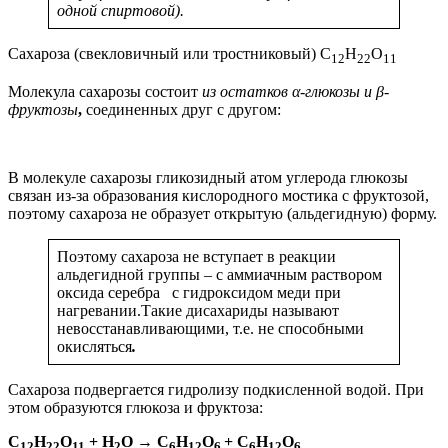
одной спиртовой).
Сахароза (свекловичный или тростниковый) C
H
O
12
22
11
Молекула сахарозы состоит
из остатков α-глюкозы и β-
фруктозы
,
соединенных друг с другом:
В молекуле сахарозы гликозидный атом углерода глюкозы
связан из-за образования кислородного мостика с фруктозой,
поэтому сахароза не образует открытую (альдегидную) форму.
Поэтому сахароза не вступает в реакции
альдегидной группы – с аммиачным раствором
оксида серебра с гидроксидом меди при
нагревании.Такие дисахариды называют
невосстанавливающими, т.е. не способными
окисляться
.
Сахароза подвергается гидролизу подкисленной водой. При
этом образуются глюкоза и фруктоза:
C
H
O
+ H
O → C
H
O
+ C
H
O
12
22
11
2
6
12
6
6
12
6