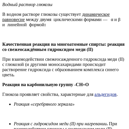
Водный раствор глюкозы
В водном растворе глюкозы существует
динамическое
равновесие
между двумя циклическими формами — α и β
и линейной формой
:
Качественная реакция на многоатомные спирты: реакция
со свежеосаждённым гидроксидом меди (II)
При взаимодействии свежеосажденного гидроксида меди (II)
с глюкозой (и другими моносахаридами происходит
растворение гидроксида с образованием комплекса синего
цвета
.
Реакция на карбонильную группу -CH=O
Глюкоза проявляет свойства, характерные для
альдегидов
.
Реакция «серебряного зеркала»
Реакция с гидроксидом меди (II) при нагревании
.
При
взаимодействии глюкозы с гидроксидом меди (II)