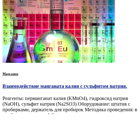
Марганец
Взаимодействие манганата калия с сульфитом натрия.
Реагенты: перманганат калия (KMnO4), гидроксид натрия
(NaOH), сульфит натрия (Na2SO3) Оборудование: штатив с
пробирками, держатель для пробирок Методика проведения: в
пробирку помещаем 1-2 мл раствора манганата калия и
добавляем 1 г кристаллического сульфита натрия. Опыт
Читать дальше…