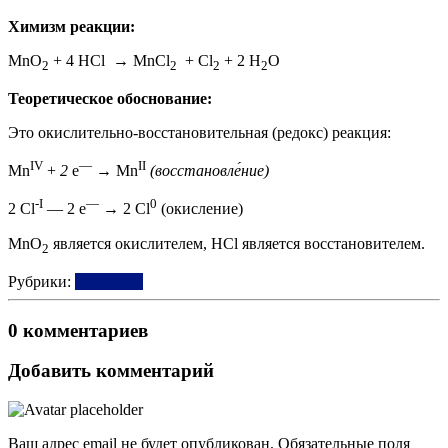
Химизм реакции:
MnO
+ 4 HCl → MnCl
+ Cl
+ 2 H
O
2
2
2
2
Теоретическое обоснование:
Это окислительно-восстановительная (редокс) реакция:
IV
—
II
Mn
+
2
e
→ Mn
(восстановле́ние)
-I
—
0
2 Cl
— 2 e
→ 2 Cl
(окисление)
MnO
является окислителем, HCl является восстановителем.
2
Рубрики:
Марганец
0 комментариев
Добавить комментарий
Ваш адрес email не будет опубликован.
Обязательные поля