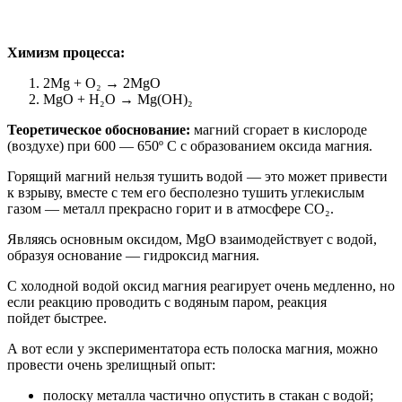
Химизм процесса:
2Mg + O₂ → 2MgO
MgO + H₂O → Mg(OH)₂
Теоретическое обоснование:
магний сгорает в кислороде
(воздухе) при 600 — 650º С с образованием оксида магния.
Горящий магний нельзя тушить водой — это может привести
к взрыву, вместе с тем его бесполезно тушить углекислым
газом — металл прекрасно горит и в атмосфере CO₂.
Являясь основным оксидом, MgO взаимодействует с водой,
образуя основание — гидроксид магния.
С холодной водой оксид магния реагирует очень медленно, но
если реакцию проводить с водяным паром, реакция
пойдет быстрее.
А вот если у экспериментатора есть полоска магния, можно
провести очень зрелищный опыт:
полоску металла частично опустить в стакан с водой;