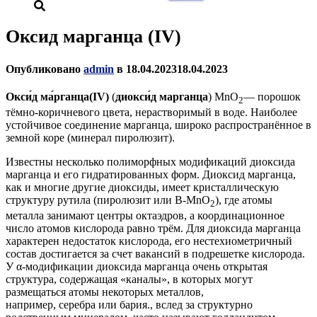
Оксид марганца (IV)
Опубликовано
admin
в
18.04.2023
18.04.2023
Окси́д ма́рганца(IV)
(
диокси́д марганца
) MnO
— порошок
2
тёмно-коричневого цвета, нерастворимый в воде. Наиболее
устойчивое соединение марганца, широко распространённое в
земной коре (минерал пиролюзит).
Известны несколько полиморфных модификаций диоксида
марганца и его гидратированных форм. Диоксид марганца,
как и многие другие диоксиды, имеет кристаллическую
структуру рутила (пиролюзит или B-MnO
), где атомы
2
металла занимают центры октаэдров, а координационное
число атомов кислорода равно трём. Для диоксида марганца
характерен недостаток кислорода, его нестехиометричный
состав достигается за счет вакансий в подрешетке кислорода.
У α-модификации диоксида марганца очень открытая
структура, содержащая «каналы», в которых могут
размещаться атомы некоторых металлов,
например, серебра или бария., вслед за структурно