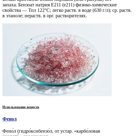
запаха. Бензоат натрия Е211 (e211) физико-химические
свойства — Тпл 122°С; легко раств. в воде (630 г/л); ср. раств.
в этаноле; нераств. в орг. растворителях.
Использование веществ
Фенол
Фено́л (гидро́ксибензо́л, от устар. «карбо́ловая