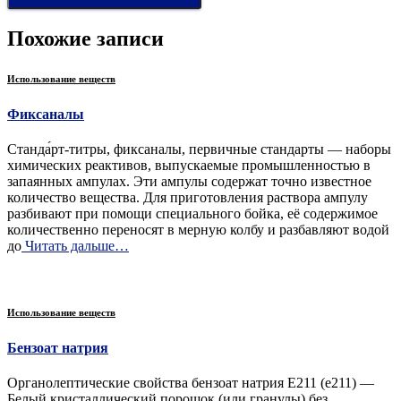
Похожие записи
Использование веществ
Фиксаналы
Станда́рт-титры, фиксаналы, первичные стандарты — наборы
химических реактивов, выпускаемые промышленностью в
запаянных ампулах. Эти ампулы содержат точно известное
количество вещества. Для приготовления раствора ампулу
разбивают при помощи специального бойка, её содержимое
количественно переносят в мерную колбу и разбавляют водой
до
Читать дальше…
Использование веществ
Бензоат натрия
Органолептические свойства бензоат натрия Е211 (e211) —
Белый кристаллический порошок (или гранулы) без