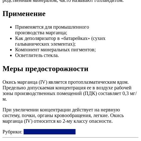
родственным минералом, часто называют голландитом.
Применение
Применяется для промышленного
производства марганца;
Как деполяризатор в «батарейках» (сухих
гальванических элементах);
Компонент минеральных пигментов;
Осветлитель стекла.
Меры предосторожности
Окись марганца (IV) является протоплазматическим ядом.
Предельно допускаемая концентрация ее в воздухе рабочей
зоны производственных помещений (ПДК) составляет 0,3 мг/
м.
При увеличении концентрации действует на нервную
систему, почки, органы кровообращения, легкие. Окись
марганца (IV) относится ко 2-му классу опасности.
Рубрики:
Использование веществ