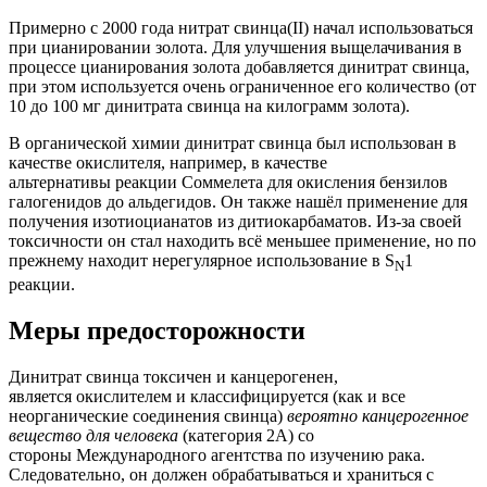
Примерно с 2000 года нитрат свинца(II) начал использоваться
при цианировании золота. Для улучшения выщелачивания в
процессе цианирования золота добавляется динитрат свинца,
при этом используется очень ограниченное его количество (от
10 до 100 мг динитрата свинца на килограмм золота).
В органической химии динитрат свинца был использован в
качестве окислителя, например, в качестве
альтернативы реакции Соммелета для окисления бензилов
галогенидов до альдегидов. Он также нашёл применение для
получения изотиоцианатов из дитиокарбаматов. Из-за своей
токсичности он стал находить всё меньшее применение, но по
прежнему находит нерегулярное использование в S
1
N
реакции.
Меры предосторожности
Динитрат свинца токсичен и канцерогенен,
является окислителем и классифицируется (как и все
неорганические соединения свинца)
вероятно канцерогенное
вещество для человека
(категория 2А) со
стороны Международного агентства по изучению рака.
Следовательно, он должен обрабатываться и храниться с