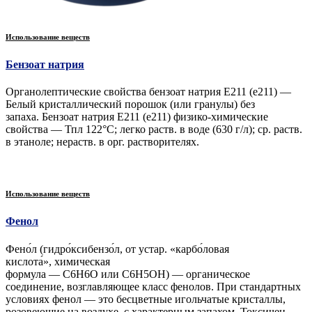
Использование веществ
Бензоат натрия
Органолептические свойства бензоат натрия Е211 (e211) —
Белый кристаллический порошок (или гранулы) без
запаха. Бензоат натрия Е211 (e211) физико-химические
свойства — Тпл 122°С; легко раств. в воде (630 г/л); ср. раств.
в этаноле; нераств. в орг. растворителях.
Использование веществ
Фенол
Фено́л (гидро́ксибензо́л, от устар. «карбо́ловая
кислота́», химическая
формула — C6H6O или C6H5OH) — органическое
соединение, возглавляющее класс фенолов. При стандартных
условиях фенол — это бесцветные игольчатые кристаллы,
розовеющие на воздухе, с характерным запахом. Токсичен,