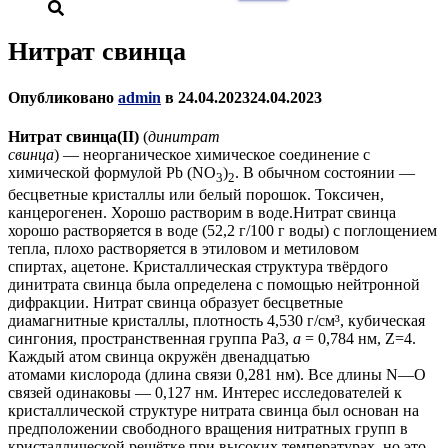
Нитрат свинца
Опубликовано
admin
в
24.04.2023
24.04.2023
Нитрат свинца(II)
(
динитрат
свинца
) — неорганическое химическое соединение с
химической формулой Pb (NO
)
. В обычном состоянии —
3
2
бесцветные кристаллы или белый порошок. Токсичен,
канцерогенен. Хорошо растворим в воде.Нитрат свинца
хорошо растворяется в воде (52,2 г/100 г воды) с поглощением
тепла, плохо растворяется в этиловом и метиловом
спиртах, ацетоне. Кристаллическая структура твёрдого
динитрата свинца была определена с помощью нейтронной
дифракции. Нитрат свинца образует бесцветные
диамагнитные кристаллы, плотность 4,530 г/см³, кубическая
сингония, пространственная группа Pa3,
а
= 0,784 нм, Z=4.
Каждый атом свинца окружён двенадцатью
атомами кислорода (длина связи 0,281 нм). Все длины N—O
связей одинаковы — 0,127 нм. Интерес исследователей к
кристаллической структуре нитрата свинца был основан на
предположении свободного вращения нитратных групп в
кристаллической решётке при высоких температурах, но это