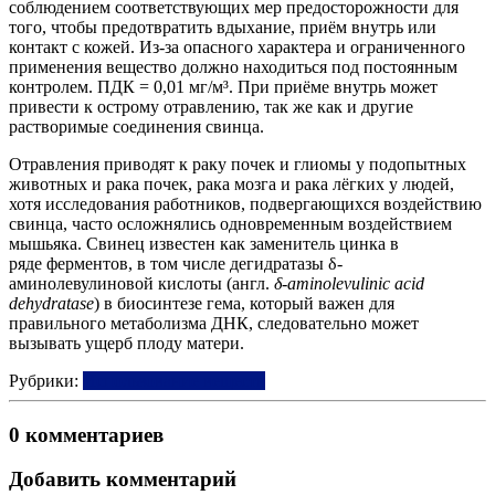
соблюдением соответствующих мер предосторожности для
того, чтобы предотвратить вдыхание, приём внутрь или
контакт с кожей. Из-за опасного характера и ограниченного
применения вещество должно находиться под постоянным
контролем. ПДК = 0,01 мг/м³. При приёме внутрь может
привести к острому отравлению, так же как и другие
растворимые соединения свинца.
Отравления приводят к раку почек и глиомы у подопытных
животных и рака почек, рака мозга и рака лёгких у людей,
хотя исследования работников, подвергающихся воздействию
свинца, часто осложнялись одновременным воздействием
мышьяка. Свинец известен как заменитель цинка в
ряде ферментов, в том числе дегидратазы δ-
аминолевулиновой кислоты (англ.
δ-aminolevulinic acid
dehydratase
) в биосинтезе гема, который важен для
правильного метаболизма ДНК, следовательно может
вызывать ущерб плоду матери.
Рубрики:
Использование веществ
0 комментариев
Добавить комментарий