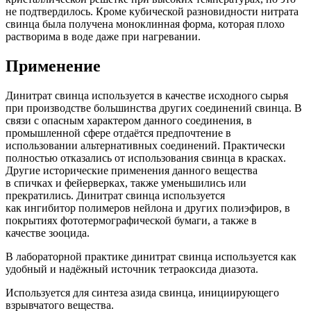
не подтвердилось. Кроме кубической разновидности нитрата
свинца была получена моноклинная форма, которая плохо
растворима в воде даже при нагревании.
Применение
Динитрат свинца используется в качестве исходного сырья
при производстве большинства других соединений свинца. В
связи с опасным характером данного соединения, в
промышленной сфере отдаётся предпочтение в
использовании альтернативных соединений. Практически
полностью отказались от использования свинца в красках.
Другие исторические применения данного вещества
в спичках и фейерверках, также уменьшились или
прекратились. Динитрат свинца используется
как ингибитор полимеров нейлона и других полиэфиров, в
покрытиях фототермографической бумаги, а также в
качестве зооцида.
В лабораторной практике динитрат свинца используется как
удобный и надёжный источник тетраоксида диазота.
Используется для синтеза азида свинца, инициирующего
взрывчатого вещества.