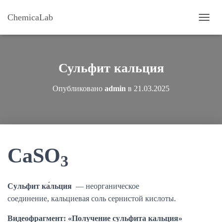
ChemicaLab
П
Е
Р
Е
К
Сульфит кальция
Л
Ю
Опубликовано
admin
в
21.03.2025
Ч
И
Т
Ь
Н
А
В
CaSO
3
И
Г
А
Ц
Сульфит ка́льция
— неорганическое
И
соединение, кальциевая соль сернистой кислоты.
Ю
Видеофрагмент: «Получение сульфита кальция»