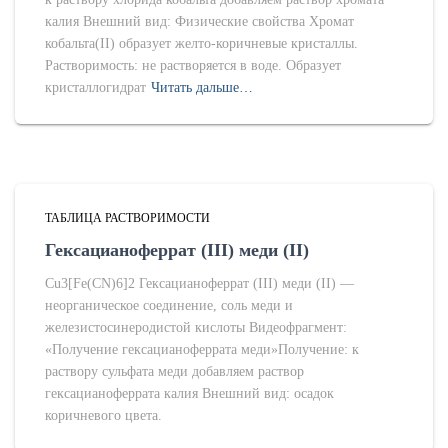
калия Внешний вид: Физические свойства Хромат
кобальта(II) образует желто-коричневые кристаллы.
Растворимость: не растворяется в воде. Образует
кристаллогидрат
Читать дальше…
ТАБЛИЦА РАСТВОРИМОСТИ
Гексацианоферрат (III) меди (II)
Cu3[Fe(CN)6]2 Гексацианоферрат (III) меди (II) —
неорганическое соединение, соль меди и
железистосинеродистой кислоты Видеофрагмент:
«Получение гексацианоферрата меди»Получение: к
раствору сульфата меди добавляем раствор
гексацианоферрата калия Внешний вид: осадок
коричневого цвета.