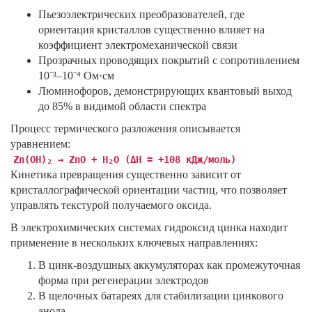
Пьезоэлектрических преобразователей, где
ориентация кристаллов существенно влияет на
коэффициент электромеханической связи
Прозрачных проводящих покрытий с сопротивлением
10⁻³–10⁻⁴ Ом·см
Люминофоров, демонстрирующих квантовый выход
до 85% в видимой области спектра
Процесс термического разложения описывается
уравнением:
Zn(OH)₂ → ZnO + H₂O (ΔH = +108 кДж/моль)
Кинетика превращения существенно зависит от
кристаллографической ориентации частиц, что позволяет
управлять текстурой получаемого оксида.
В электрохимических системах гидроксид цинка находит
применение в нескольких ключевых направлениях:
В цинк-воздушных аккумуляторах как промежуточная
форма при регенерации электродов
В щелочных батареях для стабилизации цинкового
анода