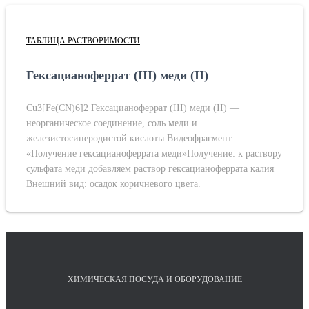
ТАБЛИЦА РАСТВОРИМОСТИ
Гексацианоферрат (III) меди (II)
Cu3[Fe(CN)6]2 Гексацианоферрат (III) меди (II) —
неорганическое соединение, соль меди и
железистосинеродистой кислоты Видеофрагмент:
«Получение гексацианоферрата меди»Получение: к раствору
сульфата меди добавляем раствор гексацианоферрата калия
Внешний вид: осадок коричневого цвета.
ХИМИЧЕСКАЯ ПОСУДА И ОБОРУДОВАНИЕ