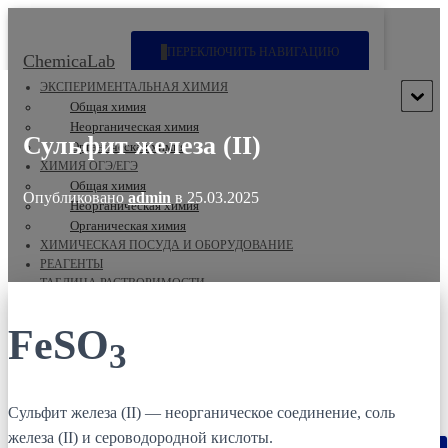
ПЕРЕКЛЮЧИТЬ НАВИГАЦИЮ
ChemicaLab
ЭКСПЕРИМЕНТАЛЬНАЯ ХИМИЯ
Общая химия
Неорганическая химия
Сульфит железа (II)
Органическая химия
ХИМИЯ ОГЭ/ЕГЭ
Общая химия
Опубликовано
admin
в
25.03.2025
Неорганическая химия
Органическая химия
ХИМИЧЕСКАЯ ПОСУДА И ОБОРУДОВАНИЕ
РЕАГЕНТЫ
ТАБЛИЦА РАСТВОРИМОСТИ
АБИТУРИЕНТАМ
Интервью
FeSO
3
О НАС
Новости
Исследовательская деятельность
ПОЛИТИКА КОНФИДЕНЦИАЛЬНОСТИ
Сульфит железа (II) — неорганическое соединение, соль
железа (II) и сероводородной кислоты.